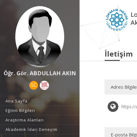
L
A
İletişim
Öğr. Gör. ABDULLAH AKIN
Adres Bilgile
Ana Sayfa
https:/
Eğitim Bilgileri
Araştırma Alanları
Akademik İdari Deneyim
E-posta Bilgi