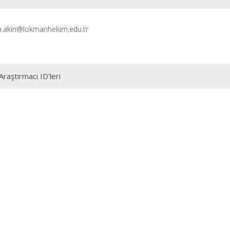
h.akin@lokmanhekim.edu.tr
Araştırmacı ID'leri