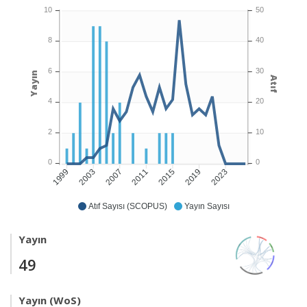
10
50
8
40
6
30
Yayın
Atıf
4
20
2
10
0
0
2003
2007
2011
2015
2019
2023
1999
Atıf Sayısı (SCOPUS)
Yayın Sayısı
Yayın
49
Yayın (WoS)