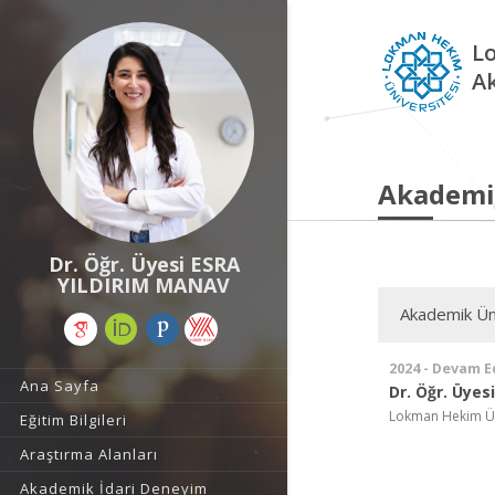
L
A
Akademi
Dr. Öğr. Üyesi ESRA
YILDIRIM MANAV
Akademik Ün
2024 - Devam E
Ana Sayfa
Dr. Öğr. Üyesi
Lokman Hekim Üniv
Eğitim Bilgileri
Araştırma Alanları
Akademik İdari Deneyim