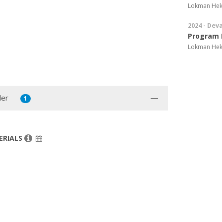
Lokman Hekim
2024 - Dev
Program 
Lokman Hekim
ler
1
ERIALS