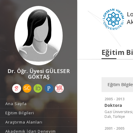
L
A
Eğitim Bi
Dr. Öğr. Üyesi GÜLESER
GÖKTAŞ
Eğitim Bilgile
2005 - 2013
Ana Sayfa
Doktora
Gazi Üniversitesi,
Eğitim Bilgileri
Dalı, Türkiye
Araştırma Alanları
2001 - 2005
Akademik İdari Deneyim