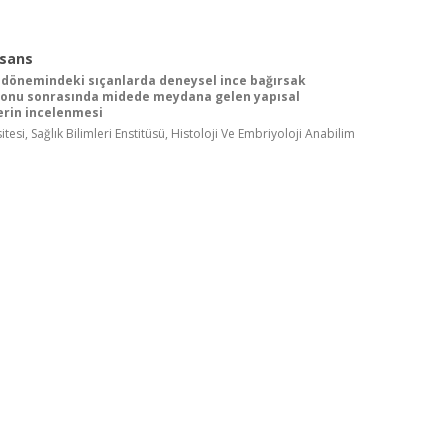
isans
dönemindeki sıçanlarda deneysel ince bağırsak
yonu sonrasında midede meydana gelen yapısal
lerin incelenmesi
tesi, Sağlık Bilimleri Enstitüsü, Histoloji Ve Embriyoloji Anabilim