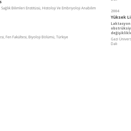
s
 Sağlık Bilimleri Enstitüsü, Histoloji Ve Embriyoloji Anabilim
2004
Yüksek L
Laktasyon 
obstrüksi
değişiklik
si, Fen Fakültesi, Biyoloji Bölümü, Türkiye
Gazi Üniversi
Dalı