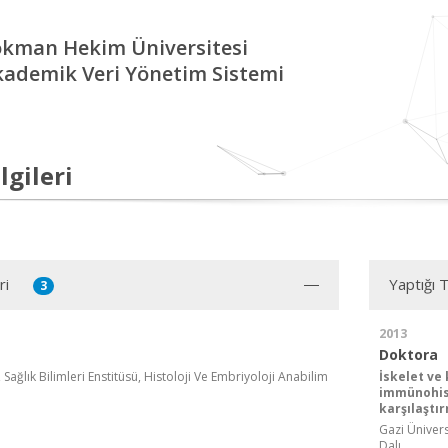
okman Hekim Üniversitesi
kademik Veri Yönetim Sistemi
lgileri
ri
Yaptığı 
3
2013
Doktora
 Sağlık Bilimleri Enstitüsü, Histoloji Ve Embriyoloji Anabilim
İskelet ve
immünohist
karşılaştı
Gazi Üniversi
Dalı