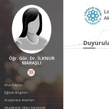
L
A
Duyurul
Öğr. Gör. Dr. İLKNUR
MARAŞLI
Ana Sayfa
Eğitim Bilgileri
Araştırma Alanları
Akademik İdari Deneyim