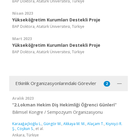
BAP Doktora, Atatürk Üniversitesi, Türkiye
Nisan 2023
Yükseköğretim Kurumları Destekli Proje
BAP Doktora, Atatürk Üniversitesi, Türkiye
Mart 2023
Yükseköğretim Kurumları Destekli Proje
BAP Doktora, Atatürk Üniversitesi, Türkiye
Etkinlik Organizasyonlarındaki Görevler
2
Aralık 2023
“2.Lokman Hekim Diş Hekimliği Öğrenci Günleri”
Bilimsel Kongre / Sempozyum Organizasyonu
Karaağaçlıoğlu L.
,
Güngör M.
,
Akkaya M. M.
,
Alaçam T.
,
Kişnişci R.
Ş.
,
Coşkun S.
, et al.
Ankara, Türkiye