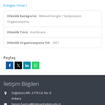
Erdoğan Orhan İ.
Etkinlik Kategorisi:
Bilimsel Kongre / Sempozyum
Organizasyonu
Etkinlik Türü:
Konferans
Etkinlik Organizasyonu Yılı:
2021
Paylaş
İletişim Bilgileri
Söğütözü Mh. 2179 Cd. No: 6
Ankara
beren.bastug@lokmanhekim.edu.tr