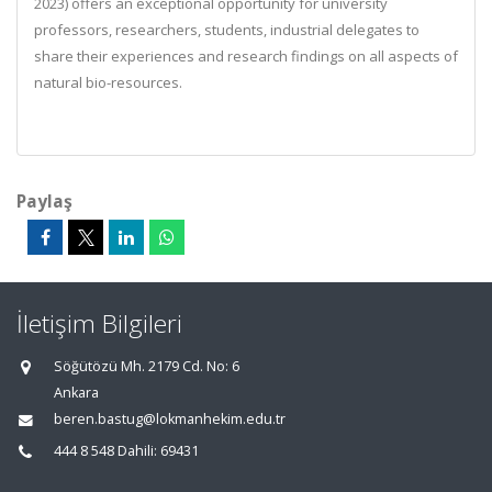
2023) offers an exceptional opportunity for university
professors, researchers, students, industrial delegates to
share their experiences and research findings on all aspects of
natural bio-resources.
Paylaş
İletişim Bilgileri
Söğütözü Mh. 2179 Cd. No: 6
Ankara
beren.bastug@lokmanhekim.edu.tr
444 8 548 Dahili: 69431