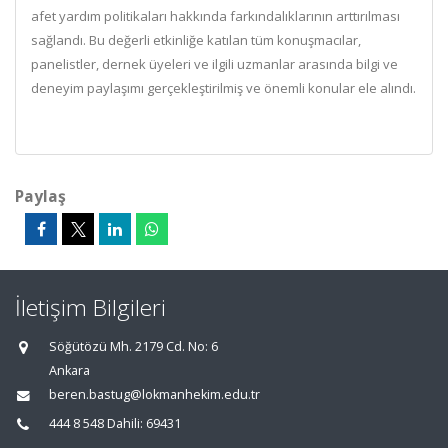
afet yardım politikaları hakkında farkındalıklarının arttırılması
sağlandı. Bu değerli etkinliğe katılan tüm konuşmacılar,
panelistler, dernek üyeleri ve ilgili uzmanlar arasında bilgi ve
deneyim paylaşımı gerçekleştirilmiş ve önemli konular ele alındı.
Paylaş
İletişim Bilgileri
Söğütözü Mh. 2179 Cd. No: 6
Ankara
beren.bastug@lokmanhekim.edu.tr
444 8 548 Dahili: 69431