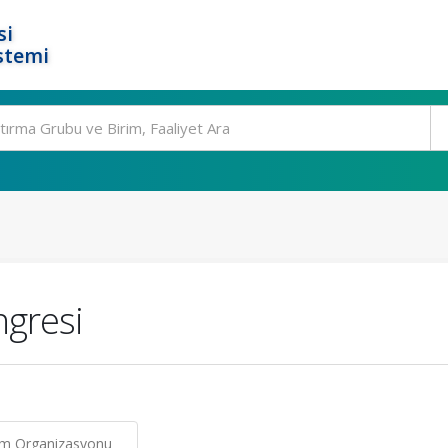
si
stemi
ngresi
um Organizasyonu