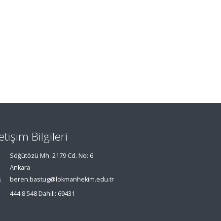
letişim Bilgileri
Söğütözü Mh. 2179 Cd. No: 6
Ankara
beren.bastug@lokmanhekim.edu.tr
444 8 548 Dahili: 69431