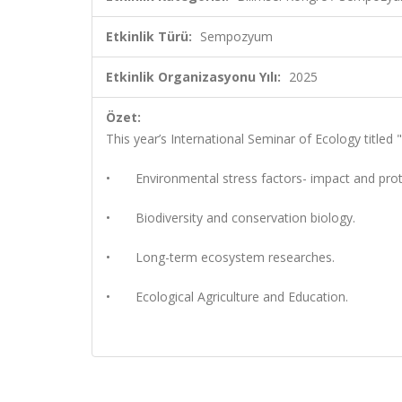
Etkinlik Türü:
Sempozyum
Etkinlik Organizasyonu Yılı:
2025
Özet:
This year’s International Seminar of Ecology titled
•
Environmental stress factors- impact and prot
•
Biodiversity and conservation biology.
•
Long-term ecosystem researches.
•
Ecological Agriculture and Education.