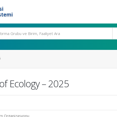
si
stemi
5
of Ecology – 2025
um Organizasyonu