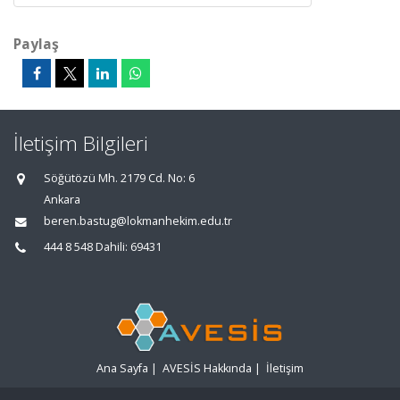
Paylaş
İletişim Bilgileri
Söğütözü Mh. 2179 Cd. No: 6
Ankara
beren.bastug@lokmanhekim.edu.tr
444 8 548 Dahili: 69431
Ana Sayfa
|
AVESİS Hakkında
|
İletişim