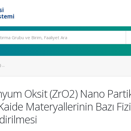
si
stemi
...
nyum Oksit (ZrO2) Nano Partikü
ide Materyallerinin Bazı Fiz
dirilmesi