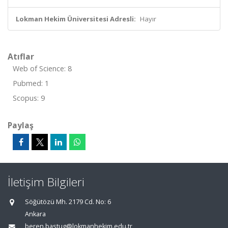
Lokman Hekim Üniversitesi Adresli:
Hayır
Atıflar
Web of Science: 8
Pubmed: 1
Scopus: 9
Paylaş
İletişim Bilgileri
Söğütözü Mh. 2179 Cd. No: 6
Ankara
beren.bastug@lokmanhekim.edu.tr