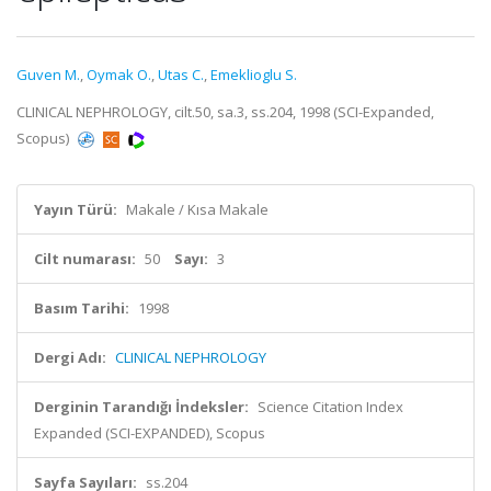
Guven M.
,
Oymak O.
,
Utas C.
,
Emeklioglu S.
CLINICAL NEPHROLOGY, cilt.50, sa.3, ss.204, 1998 (SCI-Expanded,
Scopus)
Yayın Türü:
Makale / Kısa Makale
Cilt numarası:
50
Sayı:
3
Basım Tarihi:
1998
Dergi Adı:
CLINICAL NEPHROLOGY
Derginin Tarandığı İndeksler:
Science Citation Index
Expanded (SCI-EXPANDED), Scopus
Sayfa Sayıları:
ss.204