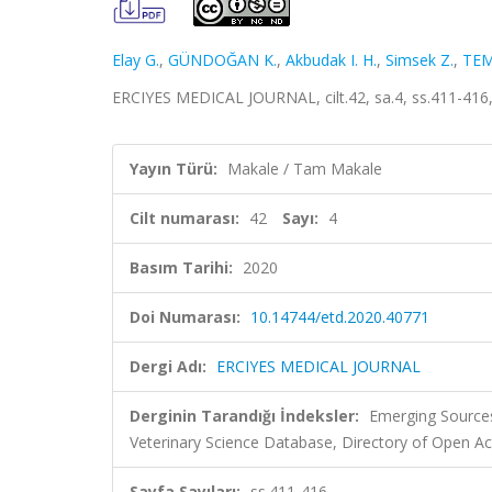
Elay G.
,
GÜNDOĞAN K.
,
Akbudak I. H.
,
Simsek Z.
,
TEM
ERCIYES MEDICAL JOURNAL, cilt.42, sa.4, ss.411-416,
Yayın Türü:
Makale / Tam Makale
Cilt numarası:
42
Sayı:
4
Basım Tarihi:
2020
Doi Numarası:
10.14744/etd.2020.40771
Dergi Adı:
ERCIYES MEDICAL JOURNAL
Derginin Tarandığı İndeksler:
Emerging Sources
Veterinary Science Database, Directory of Open A
Sayfa Sayıları:
ss.411-416