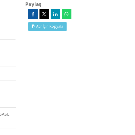
Paylaş
Atıf İçin Kopyala
MBASE,