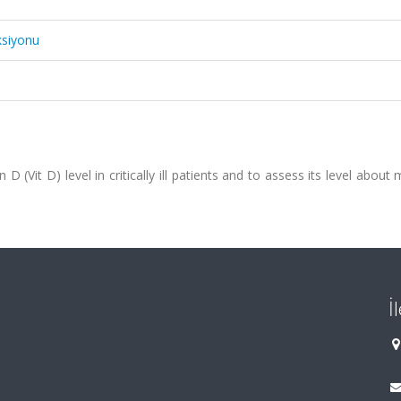
ksiyonu
 (Vit D) level in critically ill patients and to assess its level about 
İ