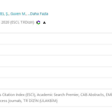
EL Ş.
,
Guven M.
,
...Daha Fazla
 2020 (ESCI, TRDizin)
 Citation Index (ESCI), Academic Search Premier, CAB Abstracts, E
ccess Journals, TR DİZİN (ULAKBİM)