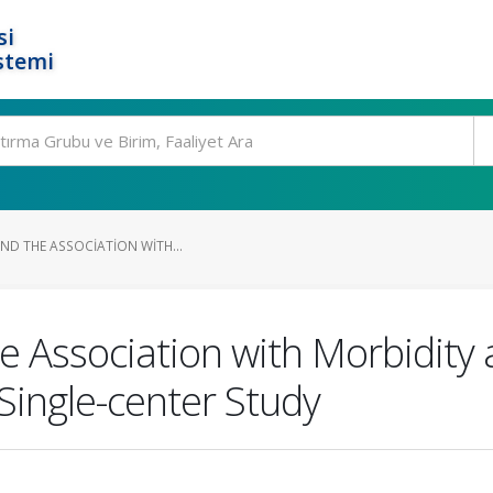
si
stemi
AND THE ASSOCIATION WITH...
e Association with Morbidity 
 A Single-center Study