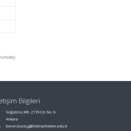
morbidity
letişim Bilgileri
Söğütözü Mh. 2179 Cd. No: 6
Ankara
beren.bastug@lokmanhekim.edu.tr