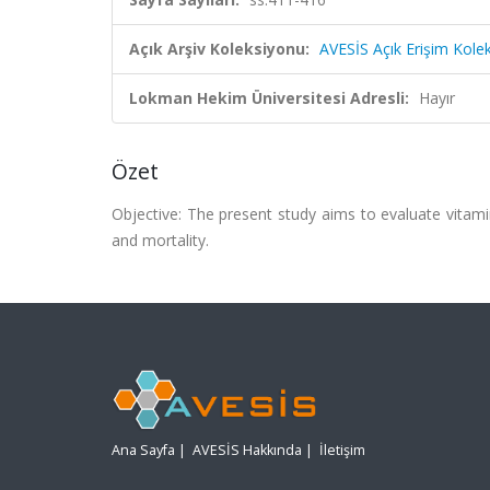
Açık Arşiv Koleksiyonu:
AVESİS Açık Erişim Kole
Lokman Hekim Üniversitesi Adresli:
Hayır
Özet
Objective: The present study aims to evaluate vitamin D
and mortality.
Ana Sayfa
|
AVESİS Hakkında
|
İletişim