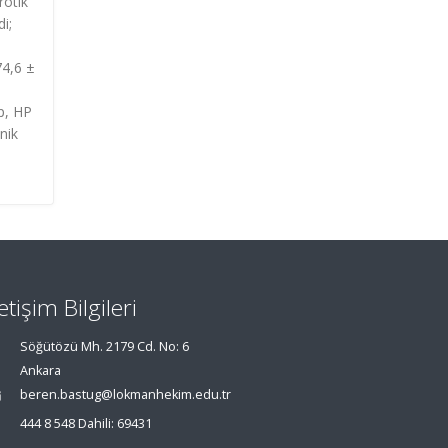
rotik
i;
74,6 ±
up, HP
nik
letişim Bilgileri
Söğütözü Mh. 2179 Cd. No: 6
Ankara
beren.bastug@lokmanhekim.edu.tr
444 8 548 Dahili: 69431