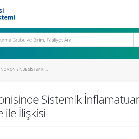
si
stemi
PNÖMONISINDE SISTEMIK İ...
nisinde Sistemik İnflamatuar Y
ile İlişkisi