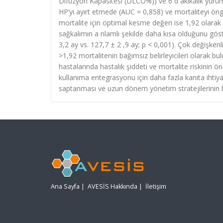
Difüzyon Kapasitesi (DLCO%)) ve 6 d akikalık yürüme 
HP’yi ayırt etmede (AUC = 0,858) ve mortaliteyi ön
mortalite için optimal kesme değeri ise 1,92 olarak 
sağkalımın a nlamlı şekilde daha kısa olduğunu göst
3,2 ay vs. 127,7 ± 2 ,9 ay; p < 0,001). Çok değişken
>1,92 mortalitenin bağımsız belirleyicileri olarak b
hastalarında hastalık şiddeti ve mortalite riskinin ön
kullanıma entegrasyonu için daha fazla kanıta ihtiya
saptanması ve uzun dönem yönetim stratejilerinin bel
Ana Sayfa
|
AVESİS Hakkında
|
İletişim