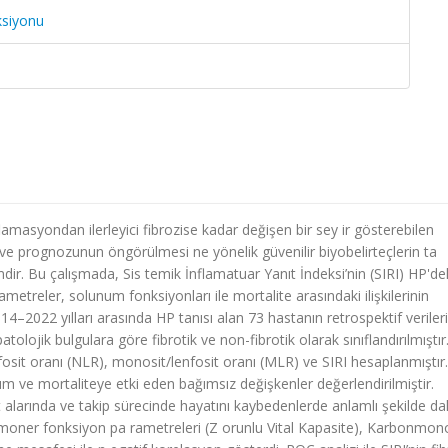
ksiyonu
lamasyondan ilerleyici fibrozise kadar değişen bir sey ir gösterebilen
nin ve prognozunun öngörülmesi ne yönelik güvenilir biyobelirteçlerin ta
ir. Bu çalışmada, Sis temik İnflamatuar Yanıt İndeksi’nin (SIRI) HP'de
ametreler, solunum fonksiyonları ile mortalite arasındaki ilişkilerinin
4–2022 yılları arasında HP tanısı alan 73 hastanın retrospektif verileri
patolojik bulgulara göre fibrotik ve non-fibrotik olarak sınıflandırılmıştır
osit oranı (NLR), monosit/lenfosit oranı (MLR) ve SIRI hesaplanmıştır.
ım ve mortaliteye etki eden bağımsız değişkenler değerlendirilmiştir.
st alarında ve takip sürecinde hayatını kaybedenlerde anlamlı şekilde d
, pulmoner fonksiyon pa rametreleri (Z orunlu Vital Kapasite), Karbonmon