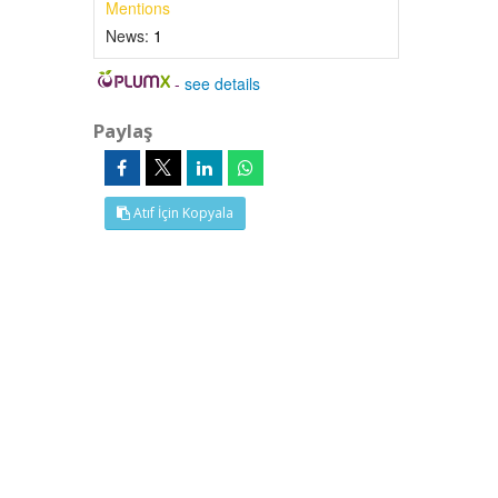
Mentions
News:
1
-
see details
Paylaş
Atıf İçin Kopyala