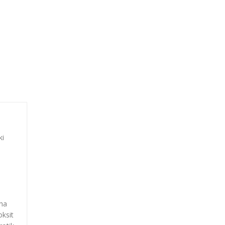
ki
.
aha
oksit