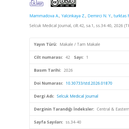
Mammadova A.
,
Yalcinkaya Z.
,
Demirci N. Y.
,
turktas 
Selcuk Medical Journal, cilt.42, sa.1, ss.34-40, 2026 (
Yayın Türü:
Makale / Tam Makale
Cilt numarası:
42
Sayı:
1
Basım Tarihi:
2026
Doi Numarası:
10.30733/std.2026.01870
Dergi Adı:
Selcuk Medical Journal
Derginin Tarandığı İndeksler:
Central & Easte
Sayfa Sayıları:
ss.34-40