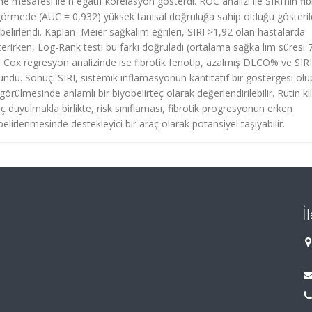
mesafesi ile n egatif korelasyon gösterdi. ROC analizi ile SIRI’nin fib
görmede (AUC = 0,932) yüksek tanısal doğruluğa sahip olduğu gösterild
belirlendi. Kaplan–Meier sağkalım eğrileri, SIRI >1,92 olan hastalarda
erirken, Log-Rank testi bu farkı doğruladı (ortalama sağka lım süresi 
li Cox regresyon analizinde ise fibrotik fenotip, azalmış DLCO% ve SIRI
ulundu. Sonuç: SIRI, sistemik inflamasyonun kantitatif bir göstergesi ol
görülmesinde anlamlı bir biyobelirteç olarak değerlendirilebilir. Rutin kli
ç duyulmakla birlikte, risk sınıflaması, fibrotik progresyonun erken
irlenmesinde destekleyici bir araç olarak potansiyel taşıyabilir.
İ