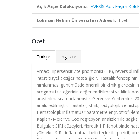
Açık Arşiv Koleksiyonu:
AVESİS Açık Erişim Kole
Lokman Hekim Üniversitesi Adresli:
Evet
Özet
Türkçe
İngilizce
Amaç: Hipersensitivite pnömonisi (HP), reversibl inf
intersitisyel akciğer hastalığıdır. Hastalık fenotipi
nımlanması günümüzde önemli bir klinik g ereksinimd
prognostik d eğerinin değerlendirilmesi ve klinik par
araştırılması amaçlanmıştır. Gereç ve Yöntemler: 201
analiz edilmiştir. Hastalar, klinik, radyolojik ve histo
Hematolojik inflamatuar parametreler (Nötrofil/lenf
Kaplan–Meier ve Cox regresyon analizleri ile sağkal
Bulgular: SIRI düzeyleri, fibrotik HP fenotipinde ha
yüksekti. SIRI, inflamatuar beli rteçler ile pozitif