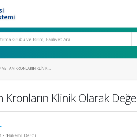
si
stemi
VE TAM KRONLARIN KLINIK ...
 Kronların Klinik Olarak Değe
.
017 (Hakemli Dergi)