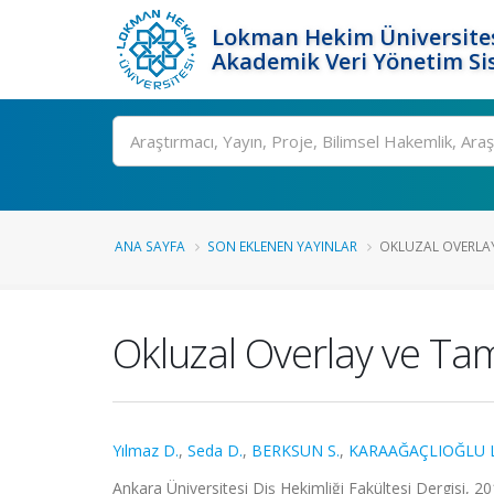
Lokman Hekim Üniversite
Akademik Veri Yönetim Si
Ara
ANA SAYFA
SON EKLENEN YAYINLAR
OKLUZAL OVERLAY 
Okluzal Overlay ve Tam
Yılmaz D.
,
Seda D.
,
BERKSUN S.
,
KARAAĞAÇLIOĞLU L
Ankara Üniversitesi Diş Hekimliği Fakültesi Dergisi, 2