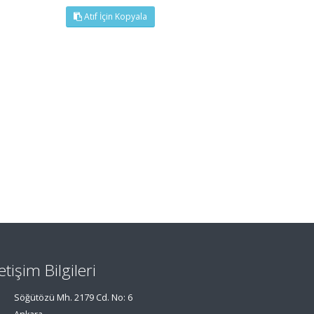
Atıf İçin Kopyala
letişim Bilgileri
Söğütözü Mh. 2179 Cd. No: 6