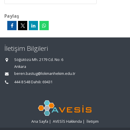
Paylaş
İletişim Bilgileri
Söğütözü Mh. 2179 Cd. No: 6
Ankara
beren.bastug@lokmanhekim.edu.tr
444 8 548 Dahili: 69431
Ana Sayfa
|
AVESİS Hakkında
|
İletişim