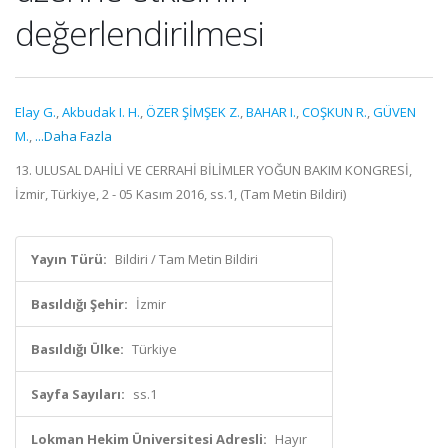
değerlendirilmesi
Elay G.
,
Akbudak I. H.
,
ÖZER ŞİMŞEK Z.
,
BAHAR I.
,
COŞKUN R.
,
GÜVEN
M.
,
...Daha Fazla
13. ULUSAL DAHİLİ VE CERRAHİ BİLİMLER YOĞUN BAKIM KONGRESİ,
İzmir, Türkiye, 2 - 05 Kasım 2016, ss.1, (Tam Metin Bildiri)
Yayın Türü:
Bildiri / Tam Metin Bildiri
Basıldığı Şehir:
İzmir
Basıldığı Ülke:
Türkiye
Sayfa Sayıları:
ss.1
Lokman Hekim Üniversitesi Adresli:
Hayır