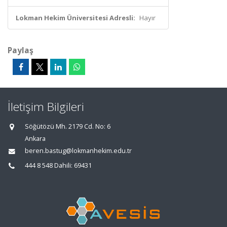
Lokman Hekim Üniversitesi Adresli:
Hayır
Paylaş
İletişim Bilgileri
Söğütözü Mh. 2179 Cd. No: 6
Ankara
beren.bastug@lokmanhekim.edu.tr
444 8 548 Dahili: 69431