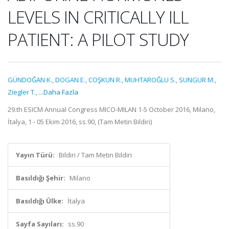
LEVELS IN CRITICALLY ILL
PATIENT: A PILOT STUDY
GÜNDOĞAN K.
,
DOGAN E.
,
COŞKUN R.
,
MUHTAROĞLU S.
,
SUNGUR M.
,
Ziegler T.
,
...Daha Fazla
29.th ESICM Annual Congress MICO-MILAN 1-5 October 2016, Milano,
İtalya, 1 - 05 Ekim 2016, ss.90, (Tam Metin Bildiri)
Yayın Türü:
Bildiri / Tam Metin Bildiri
Basıldığı Şehir:
Milano
Basıldığı Ülke:
İtalya
Sayfa Sayıları:
ss.90