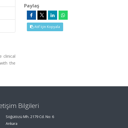
Paylaş
Atıf İçin Kopyala
 clinical
with the
letişim Bilgileri
Söğütözü Mh. 2179 Cd. No: 6
Ankara