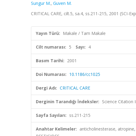
Sungur M.
,
Guven M.
CRITICAL CARE, cilt.5, sa.4, ss.211-215, 2001 (SCI-E
Yayın Türü:
Makale / Tam Makale
Cilt numarası:
5
Sayı:
4
Basım Tarihi:
2001
Doi Numarası:
10.1186/cc1025
Dergi Adı:
CRITICAL CARE
Derginin Tarandığı İndeksler:
Science Citation
Sayfa Sayıları:
ss.211-215
Anahtar Kelimeler:
anticholinesterase, atropin