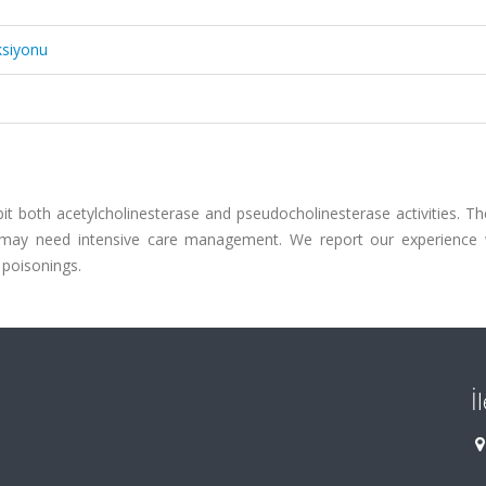
ksiyonu
t both acetylcholinesterase and pseudocholinesterase activities. The
may need intensive care management. We report our experience 
 poisonings.
İ