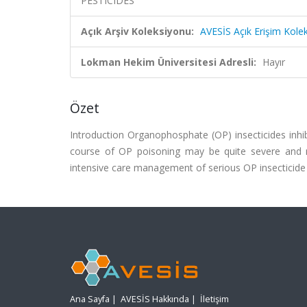
PESTICIDES
Açık Arşiv Koleksiyonu:
AVESİS Açık Erişim Kole
Lokman Hekim Üniversitesi Adresli:
Hayır
Özet
Introduction Organophosphate (OP) insecticides inhibi
course of OP poisoning may be quite severe and 
intensive care management of serious OP insecticide
Ana Sayfa
|
AVESİS Hakkında
|
İletişim