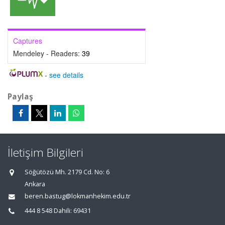
Captures
Mendeley - Readers:
39
-
see details
Paylaş
İletişim Bilgileri
Söğütözü Mh. 2179 Cd. No: 6
Ankara
beren.bastug@lokmanhekim.edu.tr
444 8 548 Dahili: 69431