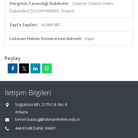
Derginin Tarandığı İndeksler:
Science Citation Index
Expanded (SCI-EXPANDED), Scopus
Sayfa Sayıları:
ss.984-987
Lokman Hekim Üniversitesi Adresli:
Hayır
Paylaş
İletişim Bilgileri
Söğütözü Mh. 2179 Cd. No: 6
Ankara
beren.bastug@lokmanhekim.edu.tr
444 8 548 Dahili: 69431