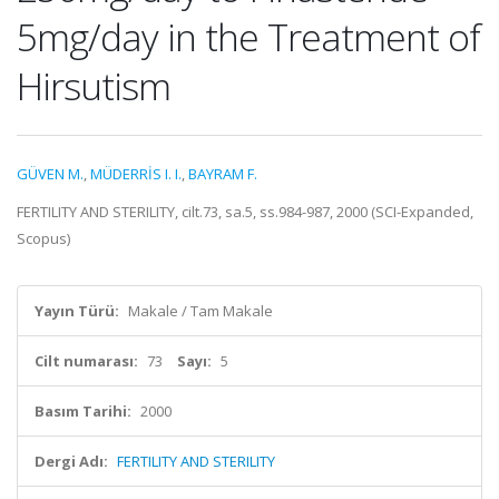
5mg/day in the Treatment of
Hirsutism
GÜVEN M.
,
MÜDERRİS I. I.
,
BAYRAM F.
FERTILITY AND STERILITY, cilt.73, sa.5, ss.984-987, 2000 (SCI-Expanded,
Scopus)
Yayın Türü:
Makale / Tam Makale
Cilt numarası:
73
Sayı:
5
Basım Tarihi:
2000
Dergi Adı:
FERTILITY AND STERILITY