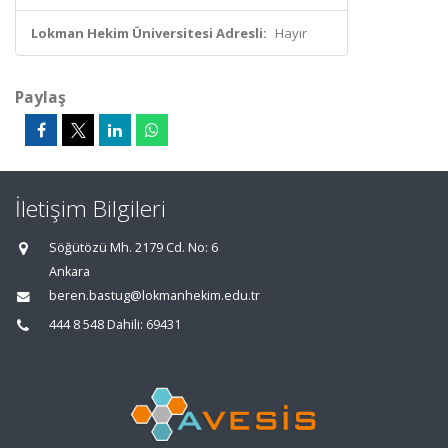
Lokman Hekim Üniversitesi Adresli:
Hayır
Paylaş
İletişim Bilgileri
Söğütözü Mh. 2179 Cd. No: 6
Ankara
beren.bastug@lokmanhekim.edu.tr
444 8 548 Dahili: 69431