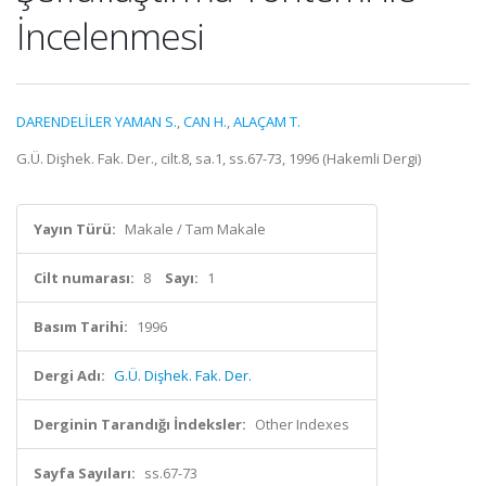
İncelenmesi
DARENDELİLER YAMAN S.
,
CAN H.
,
ALAÇAM T.
G.Ü. Dişhek. Fak. Der., cilt.8, sa.1, ss.67-73, 1996 (Hakemli Dergi)
Yayın Türü:
Makale / Tam Makale
Cilt numarası:
8
Sayı:
1
Basım Tarihi:
1996
Dergi Adı:
G.Ü. Dişhek. Fak. Der.
Derginin Tarandığı İndeksler:
Other Indexes
Sayfa Sayıları:
ss.67-73