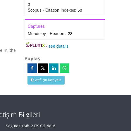
2
Scopus - Citation Indexes:
50
Captures
Mendeley - Readers:
23
-
see details
e in the
Paylaş
Atıf İçin Kopyala
letişim Bilgileri
Söğütözü Mh. 2179 Cd. No: 6