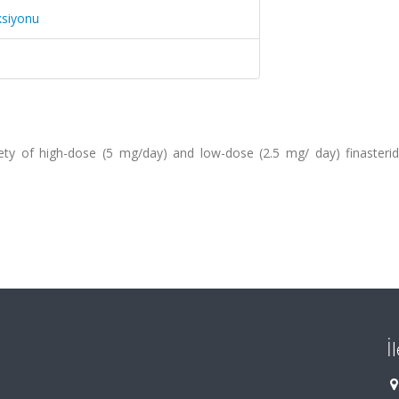
ksiyonu
fety of high-dose (5 mg/day) and low-dose (2.5 mg/ day) finasterid
İ