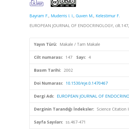
Bayram F.
,
Muderris I. I.
,
Guven M.
,
Kelestimur F.
EUROPEAN JOURNAL OF ENDOCRINOLOGY, cilt.147, sa
Yayın Türü:
Makale / Tam Makale
Cilt numarası:
147
Sayı:
4
Basım Tarihi:
2002
Doi Numarası:
10.1530/eje.0.1470467
Dergi Adı:
EUROPEAN JOURNAL OF ENDOCRIN
Derginin Tarandığı İndeksler:
Science Citation
Sayfa Sayıları:
ss.467-471