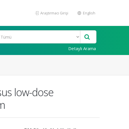
Araştırmacı Girişi
English
Detaylı Arama
sus low-dose
sm