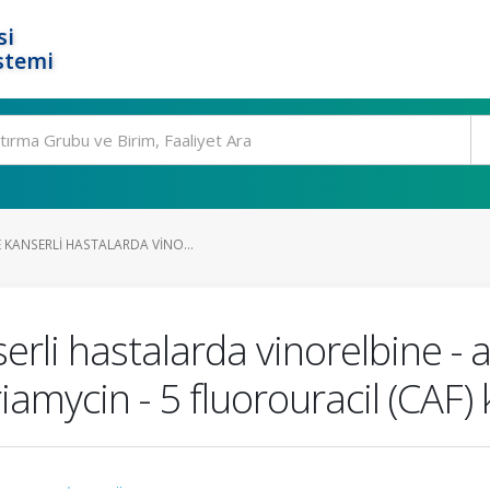
si
stemi
 KANSERLI HASTALARDA VINO...
li hastalarda vinorelbine - 
amycin - 5 fluorouracil (CAF)