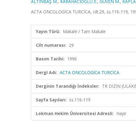
ALTINBAŞ M.
,
KARAHACIOĞLU E.
,
GÜVEN M.
,
KAPLA
ACTA ONCOLOGİCA TURCİCA, cilt.29, ss.116-119, 199
Yayın Türü:
Makale / Tam Makale
Cilt numarası:
29
Basım Tarihi:
1996
Dergi Adı:
ACTA ONCOLOGİCA TURCİCA
Derginin Tarandığı İndeksler:
TR DİZİN (ULAK
Sayfa Sayıları:
ss.116-119
Lokman Hekim Üniversitesi Adresli:
Hayır