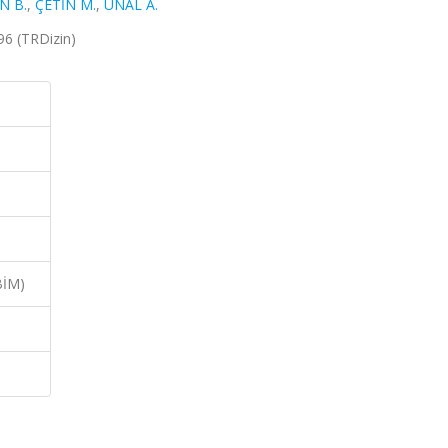
N B.
,
ÇETİN M.
,
ÜNAL A.
6 (TRDizin)
BİM)