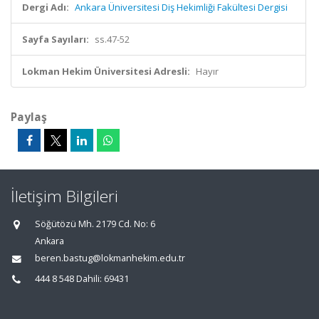
Dergi Adı:
Ankara Üniversitesi Diş Hekimliği Fakültesi Dergisi
Sayfa Sayıları:
ss.47-52
Lokman Hekim Üniversitesi Adresli:
Hayır
Paylaş
İletişim Bilgileri
Söğütözü Mh. 2179 Cd. No: 6
Ankara
beren.bastug@lokmanhekim.edu.tr
444 8 548 Dahili: 69431