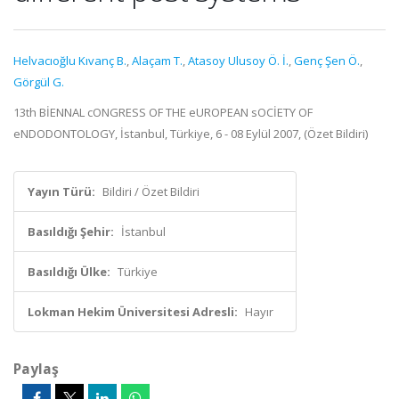
Helvacıoğlu Kıvanç B.
,
Alaçam T.
,
Atasoy Ulusoy Ö. İ.
,
Genç Şen Ö.
,
Görgül G.
13th BİENNAL cONGRESS OF THE eUROPEAN sOCİETY OF
eNDODONTOLOGY, İstanbul, Türkiye, 6 - 08 Eylül 2007, (Özet Bildiri)
Yayın Türü:
Bildiri / Özet Bildiri
Basıldığı Şehir:
İstanbul
Basıldığı Ülke:
Türkiye
Lokman Hekim Üniversitesi Adresli:
Hayır
Paylaş