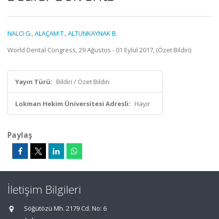
NALCI G.
,
ALAÇAM T.
,
ALTUNKAYNAK B.
World Dental Congress, 29 Ağustos - 01 Eylül 2017, (Özet Bildiri)
Yayın Türü:
Bildiri / Özet Bildiri
Lokman Hekim Üniversitesi Adresli:
Hayır
Paylaş
İletişim Bilgileri
Söğütözü Mh. 2179 Cd. No: 6