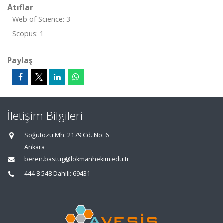
Atıflar
Web of Science: 3
Scopus: 1
Paylaş
İletişim Bilgileri
Söğütözü Mh. 2179 Cd. No: 6
Ankara
beren.bastug@lokmanhekim.edu.tr
444 8 548 Dahili: 69431