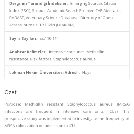
Derginin Tarandığı İndeksler:
Emerging Sources Citation
Index (ESCI), Scopus, Academic Search Premier, CAB Abstracts,
EMBASE, Veterinary Science Database, Directory of Open
Access Journals, TR DİZİN (ULAKBİM)
Sayfa Sayıları:
ss.110-114
Anahtar Kelimeler:
Intensive care units, Methicillin
resistance, Risk factors, Staphylococcus aureus
Lokman Hekim Üniversitesi Adresli:
Hayır
Özet
Purpose: Methicillin resistant Staphylococcus aureus (MRSA)
infections are frequent in intensive care units (ICUs). This
prospective study was implemented to investigate the frequency of
MRSA colonization on admission to ICU.