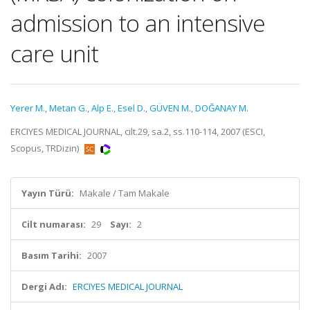
admission to an intensive
care unit
Yerer M.
,
Metan G.
,
Alp E.
,
Esel D.
,
GÜVEN M.
,
DOĞANAY M.
ERCIYES MEDICAL JOURNAL, cilt.29, sa.2, ss.110-114, 2007 (ESCI,
Scopus, TRDizin)
Yayın Türü:
Makale / Tam Makale
Cilt numarası:
29
Sayı:
2
Basım Tarihi:
2007
Dergi Adı:
ERCIYES MEDICAL JOURNAL