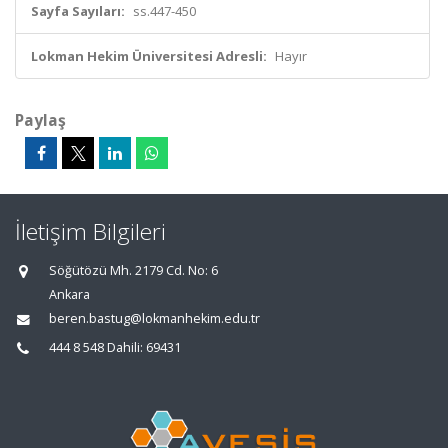
Sayfa Sayıları:
ss.447-450
Lokman Hekim Üniversitesi Adresli:
Hayır
Paylaş
İletişim Bilgileri
Söğütözü Mh. 2179 Cd. No: 6
Ankara
beren.bastug@lokmanhekim.edu.tr
444 8 548 Dahili: 69431