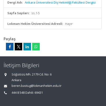
Dergi Adı:
Ankara Üniversitesi Diş Hekimliği Fakültesi Dergisi
Sayfa Sayıları:
ss.1-5
Lokman Hekim Üniversitesi Adresli:
Hayır
Paylaş
İletişim Bilgileri
Söğütözü Mh. 2179 Cd. No: 6
Ankara
beren.bastug@lokmanhekim.edu.tr
444 8 548 Dahili: 69431