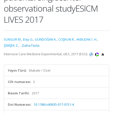
observational studyESICM
LIVES 2017
SUNGUR M.
,
Elay G.
,
GÜNDOĞAN K.
,
COŞKUN R.
,
AKBUDAK İ. H.
,
ŞİMŞEK Z.
,
...Daha Fazla
Intensive Care Medicine Experimental, cilt.5, 2017 (ESCI)
Yayın Türü:
Makale / Özet
Cilt numarası:
5
Basım Tarihi:
2017
Doi Numarası:
10.1186/s40635-017-0151-4