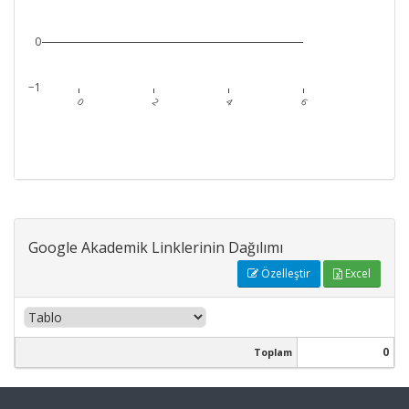
0
−1
0
2
4
6
Google Akademik Linklerinin Dağılımı
Özelleştir
Excel
0
Toplam