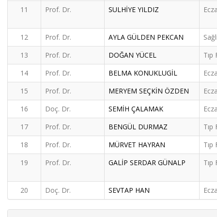
11
Prof. Dr.
SULHİYE YILDIZ
Ecza
12
Prof. Dr.
AYLA GÜLDEN PEKCAN
Sağl
13
Prof. Dr.
DOĞAN YÜCEL
Tıp 
14
Prof. Dr.
BELMA KONUKLUGİL
Ecza
15
Prof. Dr.
MERYEM SEÇKİN ÖZDEN
Ecza
16
Doç. Dr.
SEMİH ÇALAMAK
Ecza
17
Prof. Dr.
BENGÜL DURMAZ
Tıp 
18
Prof. Dr.
MÜRVET HAYRAN
Tıp 
19
Prof. Dr.
GALİP SERDAR GÜNALP
Tıp 
20
Doç. Dr.
SEVTAP HAN
Ecza