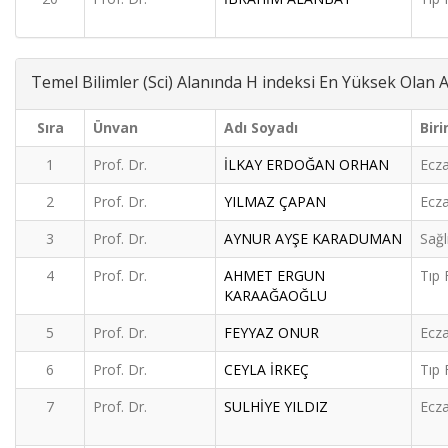
Temel Bilimler (Sci) Alanında H indeksi En Yüksek Olan
Sıra
Ünvan
Adı Soyadı
Biri
1
Prof. Dr.
İLKAY ERDOĞAN ORHAN
Ecza
2
Prof. Dr.
YILMAZ ÇAPAN
Ecza
3
Prof. Dr.
AYNUR AYŞE KARADUMAN
Sağl
4
Prof. Dr.
AHMET ERGUN
Tıp 
KARAAĞAOĞLU
5
Prof. Dr.
FEYYAZ ONUR
Ecza
6
Prof. Dr.
CEYLA İRKEÇ
Tıp 
7
Prof. Dr.
SULHİYE YILDIZ
Ecza