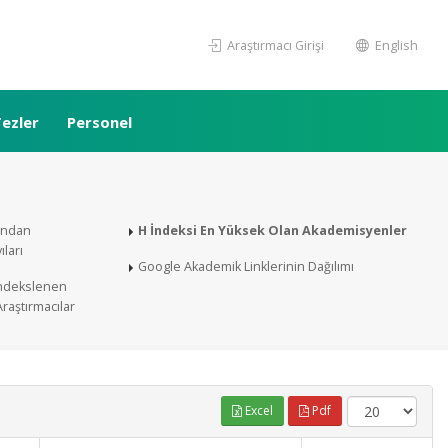
Araştırmacı Girişi
English
ezler
Personel
fından
H İndeksi En Yüksek Olan Akademisyenler
ları
Google Akademik Linklerinin Dağılımı
İndekslenen
Araştırmacılar
Excel
Pdf