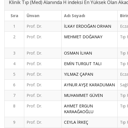
Klinik Tıp (Med) Alanında H indeksi En Yüksek Olan Ak
Sıra
Ünvan
Adı Soyadı
Biri
1
Prof. Dr.
İLKAY ERDOĞAN ORHAN
Ecza
2
Prof. Dr.
MEHMET DOĞANAY
Tıp 
3
Prof. Dr.
OSMAN İLHAN
Tıp 
4
Prof. Dr.
EMİN TURGUT TALI
Tıp 
5
Prof. Dr.
YILMAZ ÇAPAN
Ecza
6
Prof. Dr.
AYNUR AYŞE KARADUMAN
Sağl
7
Prof. Dr.
MUHAMMET GÜVEN
Tıp 
8
Prof. Dr.
AHMET ERGUN
Tıp 
KARAAĞAOĞLU
9
Prof. Dr.
CEYLA İRKEÇ
Tıp 