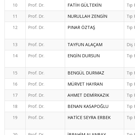
10
Prof. Dr.
FATİH GÜLTEKİN
Tıp 
11
Prof. Dr.
NURULLAH ZENGİN
Tıp 
12
Prof. Dr.
PINAR ÖZTAŞ
Tıp 
13
Prof. Dr.
TAYFUN ALAÇAM
Diş 
14
Prof. Dr.
ENGİN DURSUN
Tıp 
15
Prof. Dr.
BENGÜL DURMAZ
Tıp 
16
Prof. Dr.
MÜRVET HAYRAN
Tıp 
17
Prof. Dr.
AHMET DEMİRKAZIK
Tıp 
18
Prof. Dr.
BENAN KASAPOĞLU
Tıp 
19
Prof. Dr.
HATİCE SEYRA ERBEK
Tıp 
20
Prof. Dr.
İBRAHİM ALANBAY
Tıp 