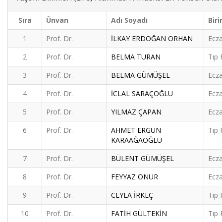
Sıra
Ünvan
Adı Soyadı
Biri
1
Prof. Dr.
İLKAY ERDOĞAN ORHAN
Ecza
2
Prof. Dr.
BELMA TURAN
Tıp 
3
Prof. Dr.
BELMA GÜMÜŞEL
Ecza
4
Prof. Dr.
İCLAL SARAÇOĞLU
Ecza
5
Prof. Dr.
YILMAZ ÇAPAN
Ecza
6
Prof. Dr.
AHMET ERGUN
Tıp 
KARAAĞAOĞLU
7
Prof. Dr.
BÜLENT GÜMÜŞEL
Ecza
8
Prof. Dr.
FEYYAZ ONUR
Ecza
9
Prof. Dr.
CEYLA İRKEÇ
Tıp 
10
Prof. Dr.
FATİH GÜLTEKİN
Tıp 