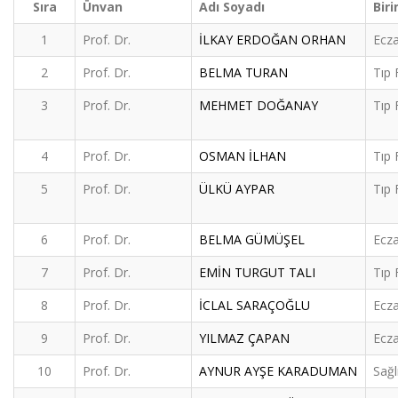
Sıra
Ünvan
Adı Soyadı
Biri
1
Prof. Dr.
İLKAY ERDOĞAN ORHAN
Ecza
2
Prof. Dr.
BELMA TURAN
Tıp 
3
Prof. Dr.
MEHMET DOĞANAY
Tıp 
4
Prof. Dr.
OSMAN İLHAN
Tıp 
5
Prof. Dr.
ÜLKÜ AYPAR
Tıp 
6
Prof. Dr.
BELMA GÜMÜŞEL
Ecza
7
Prof. Dr.
EMİN TURGUT TALI
Tıp 
8
Prof. Dr.
İCLAL SARAÇOĞLU
Ecza
9
Prof. Dr.
YILMAZ ÇAPAN
Ecza
10
Prof. Dr.
AYNUR AYŞE KARADUMAN
Sağl