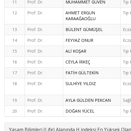
11
Prof. Dr.
MUHAMMET GÜVEN
Tıp 
12
Prof. Dr.
AHMET ERGUN
Tıp 
KARAAĞAOĞLU
13
Prof. Dr.
BÜLENT GÜMÜŞEL
Ecza
14
Prof. Dr.
FEYYAZ ONUR
Ecza
15
Prof. Dr.
ALİ KOŞAR
Tıp 
16
Prof. Dr.
CEYLA İRKEÇ
Tıp 
17
Prof. Dr.
FATİH GÜLTEKİN
Tıp 
18
Prof. Dr.
SULHİYE YILDIZ
Ecza
19
Prof. Dr.
AYLA GÜLDEN PEKCAN
Sağl
20
Prof. Dr.
DOĞAN YÜCEL
Tıp 
Yaşam Bilimleri (Life) Alanında H indeksi En Yüksek Ol