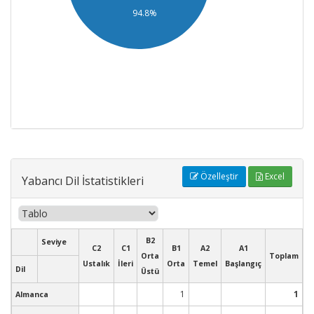
94.8%
Özelleştir
Excel
Yabancı Dil İstatistikleri
B2
Seviye
C2
C1
B1
A2
A1
Orta
Toplam
Ustalık
İleri
Orta
Temel
Başlangıç
Dil
Üstü
1
1
Almanca