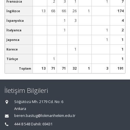
2
3
1
1
7
Fransızca
13
68
66
26
1
174
İngilizce
1
3
4
İspanyolca
1
1
2
İtalyanca
1
1
Japonca
1
1
Korece
1
1
Türkçe
13
71
71
32
1
3
191
Toplam
İletişim Bilgileri
Söğütözü Mh. 2179 Cd. No: 6
Ankara
beren.bastug@lokmanhekim.edu.tr
444 8 548 Dahili: 69431