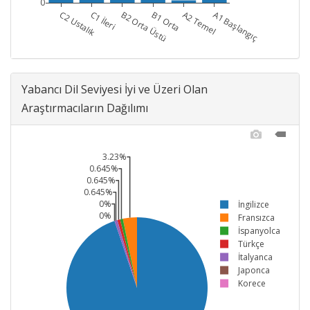
0
C2 Ustalık
C1 İleri
B2 Orta Üstü
B1 Orta
A2 Temel
A1 Başlangıç
Yabancı Dil Seviyesi İyi ve Üzeri Olan
Araştırmacıların Dağılımı
3.23%
0.645%
0.645%
0.645%
0%
İngilizce
0%
Fransızca
İspanyolca
Türkçe
İtalyanca
Japonca
Korece