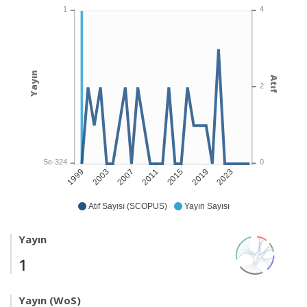
1
4
Yayın
Atıf
2
5e-324
0
2003
2007
2011
2015
2019
2023
1999
Atıf Sayısı (SCOPUS)
Yayın Sayısı
Yayın
1
Yayın (WoS)