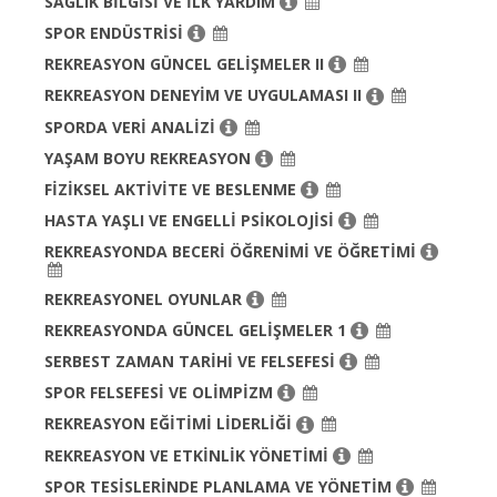
SAĞLIK BİLGİSİ VE İLK YARDIM
SPOR ENDÜSTRİSİ
REKREASYON GÜNCEL GELİŞMELER II
REKREASYON DENEYİM VE UYGULAMASI II
SPORDA VERİ ANALİZİ
YAŞAM BOYU REKREASYON
FİZİKSEL AKTİVİTE VE BESLENME
HASTA YAŞLI VE ENGELLİ PSİKOLOJİSİ
REKREASYONDA BECERİ ÖĞRENİMİ VE ÖĞRETİMİ
REKREASYONEL OYUNLAR
REKREASYONDA GÜNCEL GELİŞMELER 1
SERBEST ZAMAN TARİHİ VE FELSEFESİ
SPOR FELSEFESİ VE OLİMPİZM
REKREASYON EĞİTİMİ LİDERLİĞİ
REKREASYON VE ETKİNLİK YÖNETİMİ
SPOR TESİSLERİNDE PLANLAMA VE YÖNETİM