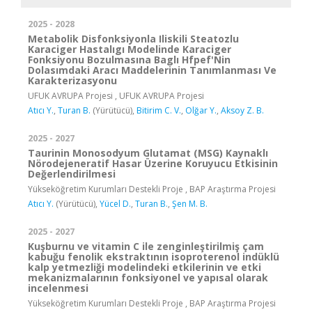
2025 - 2028
Metabolik Disfonksiyonla Iliskili Steatozlu
Karaciger Hastalıgı Modelinde Karaciger
Fonksiyonu Bozulmasına Baglı Hfpef'Nin
Dolasımdaki Aracı Maddelerinin Tanımlanması Ve
Karakterizasyonu
UFUK AVRUPA Projesi , UFUK AVRUPA Projesi
Atıcı Y.
,
Turan B.
(Yürütücü),
Bitirim C. V.
,
Olğar Y.
,
Aksoy Z. B.
2025 - 2027
Taurinin Monosodyum Glutamat (MSG) Kaynaklı
Nörodejeneratif Hasar Üzerine Koruyucu Etkisinin
Değerlendirilmesi
Yükseköğretim Kurumları Destekli Proje , BAP Araştırma Projesi
Atıcı Y.
(Yürütücü),
Yücel D.
,
Turan B.
,
Şen M. B.
2025 - 2027
Kuşburnu ve vitamin C ile zenginleştirilmiş çam
kabuğu fenolik ekstraktının isoproterenol indüklü
kalp yetmezliği modelindeki etkilerinin ve etki
mekanizmalarının fonksiyonel ve yapısal olarak
incelenmesi
Yükseköğretim Kurumları Destekli Proje , BAP Araştırma Projesi