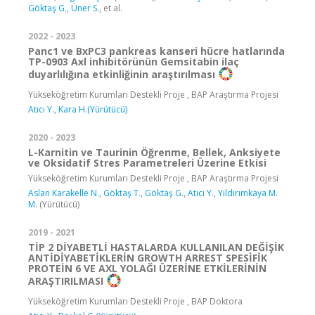
Göktaş G.
,
Üner S.
, et al.
2022 - 2023
Panc1 ve BxPC3 pankreas kanseri hücre hatlarında
TP-0903 Axl inhibitörünün Gemsitabin ilaç
duyarlılığına etkinliğinin araştırılması
Yükseköğretim Kurumları Destekli Proje , BAP Araştırma Projesi
Atıcı Y.
,
Kara H.(Yürütücü)
2020 - 2023
L-Karnitin ve Taurinin Öğrenme, Bellek, Anksiyete
ve Oksidatif Stres Parametreleri Üzerine Etkisi
Yükseköğretim Kurumları Destekli Proje , BAP Araştırma Projesi
Aslan Karakelle N.
,
Göktaş T.
,
Göktaş G.
,
Atıcı Y.
,
Yıldırımkaya M.
M.
(Yürütücü)
2019 - 2021
TİP 2 DİYABETLİ HASTALARDA KULLANILAN DEĞİŞİK
ANTİDİYABETİKLERİN GROWTH ARREST SPESİFİK
PROTEİN 6 VE AXL YOLAĞI ÜZERİNE ETKİLERİNİN
ARAŞTIRILMASI
Yükseköğretim Kurumları Destekli Proje , BAP Doktora