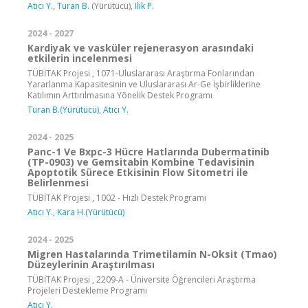
Atıcı Y.
,
Turan B.
(Yürütücü),
Ilık P.
2024 - 2027
Kardiyak ve vasküler rejenerasyon arasındaki
etkilerin incelenmesi
TÜBİTAK Projesi , 1071-Uluslararası Araştırma Fonlarından
Yararlanma Kapasitesinin ve Uluslararası Ar-Ge İşbirliklerine
Katılımın Arttırılmasına Yönelik Destek Programı
Turan B.(Yürütücü)
,
Atıcı Y.
2024 - 2025
Panc-1 Ve Bxpc-3 Hücre Hatlarında Dubermatinib
(TP-0903) ve Gemsitabin Kombine Tedavisinin
Apoptotik Sürece Etkisinin Flow Sitometri ile
Belirlenmesi
TÜBİTAK Projesi , 1002 - Hızlı Destek Programı
Atıcı Y.
,
Kara H.(Yürütücü)
2024 - 2025
Migren Hastalarında Trimetilamin N-Oksit (Tmao)
Düzeylerinin Araştırılması
TÜBİTAK Projesi , 2209-A - Üniversite Öğrencileri Araştırma
Projeleri Destekleme Programı
Atıcı Y.