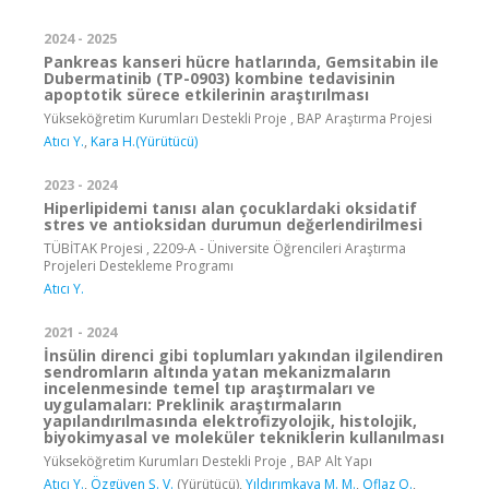
2024 - 2025
Pankreas kanseri hücre hatlarında, Gemsitabin ile
Dubermatinib (TP-0903) kombine tedavisinin
apoptotik sürece etkilerinin araştırılması
Yükseköğretim Kurumları Destekli Proje , BAP Araştırma Projesi
Atıcı Y.
,
Kara H.(Yürütücü)
2023 - 2024
Hiperlipidemi tanısı alan çocuklardaki oksidatif
stres ve antioksidan durumun değerlendirilmesi
TÜBİTAK Projesi , 2209-A - Üniversite Öğrencileri Araştırma
Projeleri Destekleme Programı
Atıcı Y.
2021 - 2024
İnsülin direnci gibi toplumları yakından ilgilendiren
sendromların altında yatan mekanizmaların
incelenmesinde temel tıp araştırmaları ve
uygulamaları: Preklinik araştırmaların
yapılandırılmasında elektrofizyolojik, histolojik,
biyokimyasal ve moleküler tekniklerin kullanılması
Yükseköğretim Kurumları Destekli Proje , BAP Alt Yapı
Atıcı Y.
,
Özgüven Ş. V.
(Yürütücü),
Yıldırımkaya M. M.
,
Oflaz O.
,