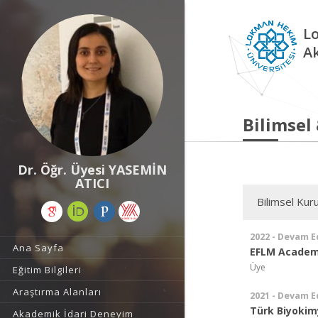
L
A
Bilimsel
Dr. Öğr. Üyesi YASEMİN
ATICI
Bilimsel Kuru
2022 - Devam E
Ana Sayfa
EFLM Academy
Üye
Eğitim Bilgileri
Araştırma Alanları
2021 - Devam E
Türk Biyokim
Akademik İdari Deneyim