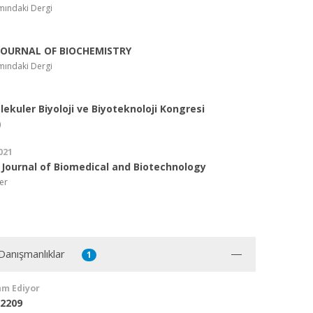
mındaki Dergi
JOURNAL OF BIOCHEMISTRY
mındaki Dergi
1
lekuler Biyoloji ve Biyoteknoloji Kongresi
)
021
Journal of Biomedical and Biotechnology
er
 Danışmanlıklar
1
am Ediyor
2209