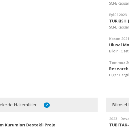
SCI-E Kapsa
Eylül 2023
TURKISH 
SCI-E Kapsa
Kasım 202
Ulusal Mo
Bildiri (Özet
Temmuz 2
Research 
Diğer Dergil
jelerde Hakemlikler
Bilimsel
2
2023 - Dev
m Kurumları Destekli Proje
TÜBİTAK-