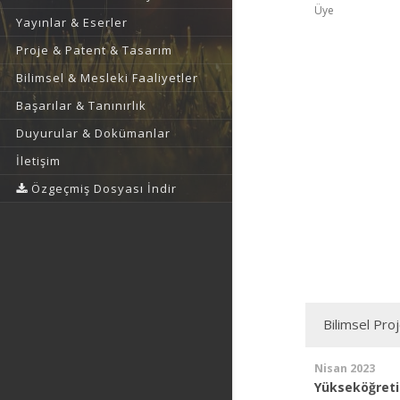
Üye
Yayınlar & Eserler
Proje & Patent & Tasarım
Bilimsel & Mesleki Faaliyetler
Başarılar & Tanınırlık
Duyurular & Dokümanlar
İletişim
Özgeçmiş Dosyası İndir
Bilimsel Pro
Nisan 2023
Yükseköğreti