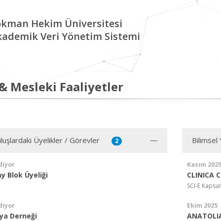
okman Hekim Üniversitesi
kademik Veri Yönetim Sistemi
 & Mesleki Faaliyetler
luşlardaki Üyelikler / Görevler
Bilimsel
2
diyor
Kasım 202
 Blok Üyeliği
CLINICA 
SCI-E Kapsa
diyor
Ekim 2025
ya Derneği
ANATOLI