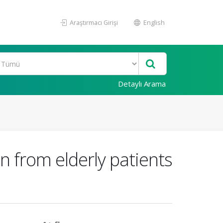
Araştırmacı Girişi
English
Detaylı Arama
on from elderly patients