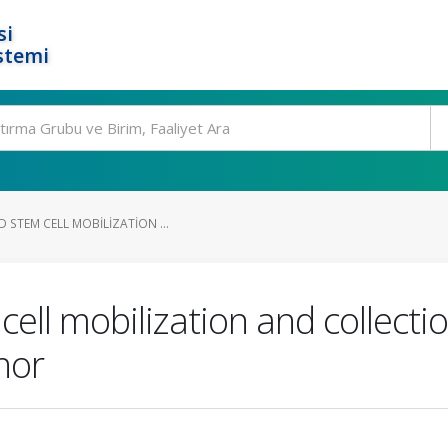
si
stemi
 STEM CELL MOBILIZATION ...
ell mobilization and collecti
nor