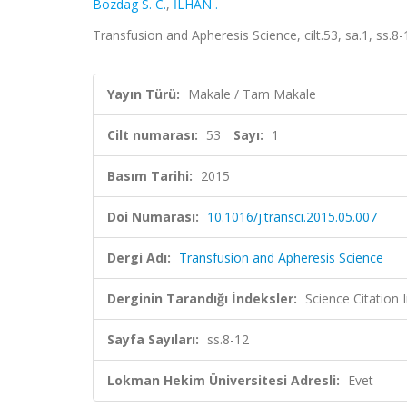
Bozdag S. C.
,
İLHAN .
Transfusion and Apheresis Science, cilt.53, sa.1, ss.
Yayın Türü:
Makale / Tam Makale
Cilt numarası:
53
Sayı:
1
Basım Tarihi:
2015
Doi Numarası:
10.1016/j.transci.2015.05.007
Dergi Adı:
Transfusion and Apheresis Science
Derginin Tarandığı İndeksler:
Science Citation
Sayfa Sayıları:
ss.8-12
Lokman Hekim Üniversitesi Adresli:
Evet