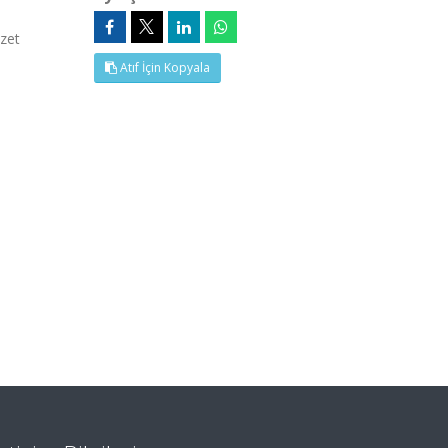
zet
Atıf İçin Kopyala