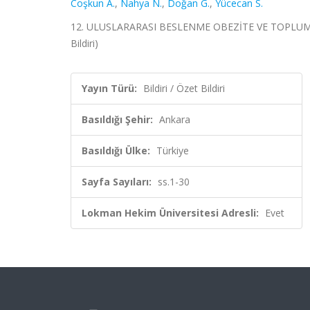
Coşkun A.
,
Nahya N.
,
Doğan G.
,
Yücecan S.
12. ULUSLARARASI BESLENME OBEZİTE VE TOPLUM SAĞL
Bildiri)
Yayın Türü:
Bildiri / Özet Bildiri
Basıldığı Şehir:
Ankara
Basıldığı Ülke:
Türkiye
Sayfa Sayıları:
ss.1-30
Lokman Hekim Üniversitesi Adresli:
Evet