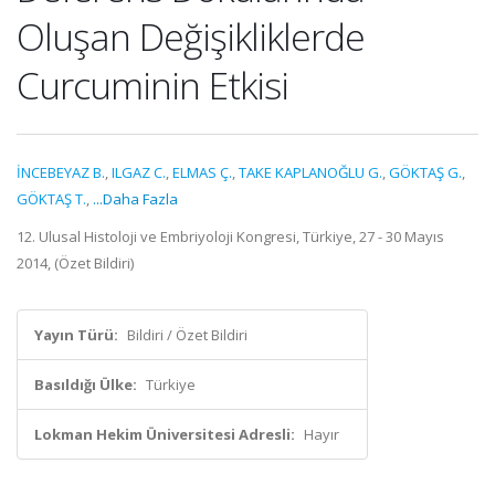
Oluşan Değişikliklerde
Curcuminin Etkisi
İNCEBEYAZ B.
,
ILGAZ C.
,
ELMAS Ç.
,
TAKE KAPLANOĞLU G.
,
GÖKTAŞ G.
,
GÖKTAŞ T.
,
...Daha Fazla
12. Ulusal Histoloji ve Embriyoloji Kongresi, Türkiye, 27 - 30 Mayıs
2014, (Özet Bildiri)
Yayın Türü:
Bildiri / Özet Bildiri
Basıldığı Ülke:
Türkiye
Lokman Hekim Üniversitesi Adresli:
Hayır