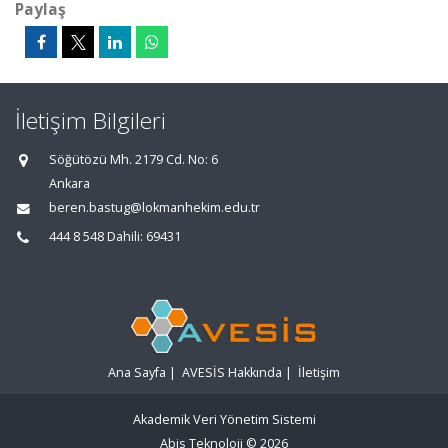
Paylaş
İletişim Bilgileri
Söğütözü Mh. 2179 Cd. No: 6
Ankara
beren.bastug@lokmanhekim.edu.tr
444 8 548 Dahili: 69431
Ana Sayfa
|
AVESİS Hakkında
|
İletişim
Akademik Veri Yönetim Sistemi
Abis Teknoloji
© 2026