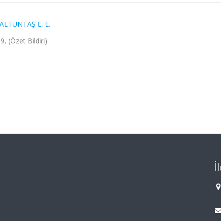
ALTUNTAŞ E. E.
 (Özet Bildiri)
İ