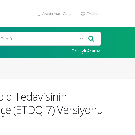
Araştırmacı Girişi
English
Detaylı Arama
oid Tedavisinin
kçe (ETDQ-7) Versiyonu