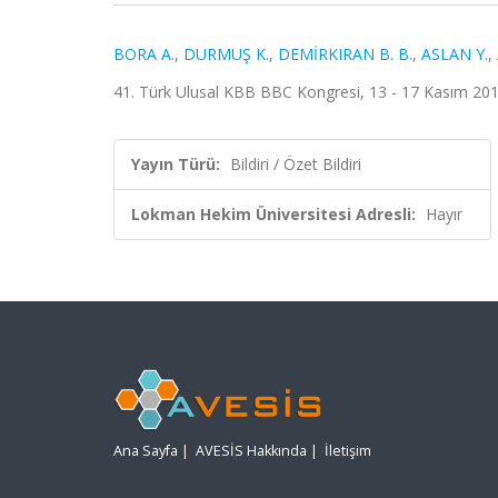
BORA A.
,
DURMUŞ K.
,
DEMİRKIRAN B. B.
,
ASLAN Y.
,
41. Türk Ulusal KBB BBC Kongresi, 13 - 17 Kasım 2019,
Yayın Türü:
Bildiri / Özet Bildiri
Lokman Hekim Üniversitesi Adresli:
Hayır
Ana Sayfa
|
AVESİS Hakkında
|
İletişim