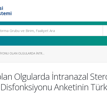
si
stemi
IYONU OLAN OLGULARDA İNTR...
lan Olgularda İntranazal Ster
p Disfonksiyonu Anketinin Tür