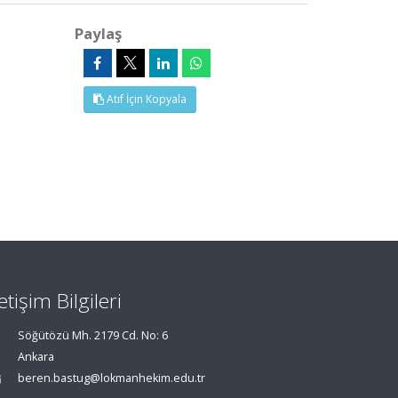
Paylaş
Atıf İçin Kopyala
letişim Bilgileri
Söğütözü Mh. 2179 Cd. No: 6
Ankara
beren.bastug@lokmanhekim.edu.tr