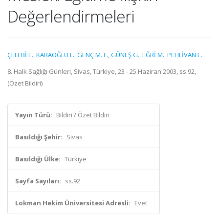
Değerlendirmeleri
ÇELEBİ E.
,
KARAOĞLU L.
,
GENÇ M. F.
,
GÜNEŞ G.
,
EĞRİ M.
,
PEHLİVAN E.
8. Halk Sağlığı Günleri, Sivas, Türkiye, 23 - 25 Haziran 2003, ss.92,
(Özet Bildiri)
Yayın Türü:
Bildiri / Özet Bildiri
Basıldığı Şehir:
Sivas
Basıldığı Ülke:
Türkiye
Sayfa Sayıları:
ss.92
Lokman Hekim Üniversitesi Adresli:
Evet