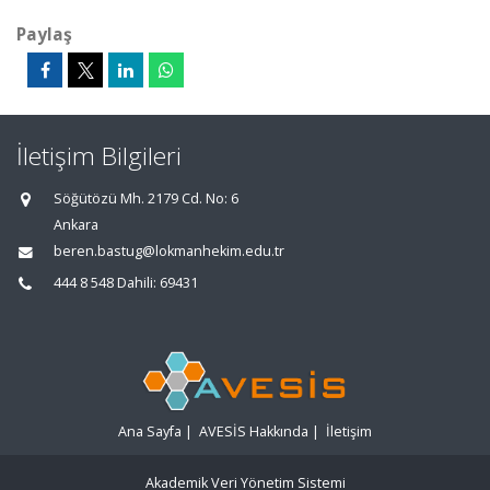
Paylaş
İletişim Bilgileri
Söğütözü Mh. 2179 Cd. No: 6
Ankara
beren.bastug@lokmanhekim.edu.tr
444 8 548 Dahili: 69431
Ana Sayfa
|
AVESİS Hakkında
|
İletişim
Akademik Veri Yönetim Sistemi