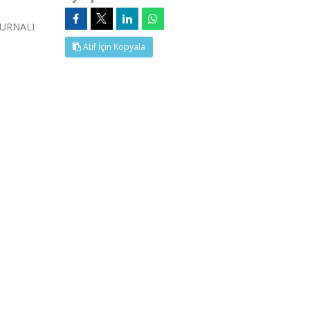
 DURNALI
Atıf İçin Kopyala