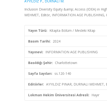
AYYILDIZ P.
,
DURNALI M.
Inclusion Diversity Equity &amp; Access (IDEA) in H
MEHMET, Editör, INFORMATION AGE PUBLISHING, Ch
Yayın Türü:
Kitapta Bölüm / Mesleki Kitap
Basım Tarihi:
2024
Yayınevi:
INFORMATION AGE PUBLISHING
Basıldığı Şehir:
Charlottetown
Sayfa Sayıları:
ss.120-140
Editörler:
AYYILDIZ PINAR, DURNALI MEHMET, E
Lokman Hekim Üniversitesi Adresli:
Hayır