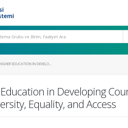
si
stemi
IGHER EDUCATION IN DEVELO...
Education in Developing Count
ersity, Equality, and Access