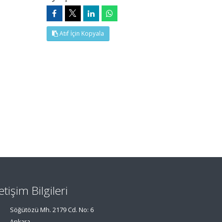
Atıf İçin Kopyala
letişim Bilgileri
Söğütözü Mh. 2179 Cd. No: 6
Ankara