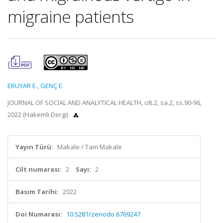
migraine patients
ERUYAR E.
,
GENÇ E.
JOURNAL OF SOCIAL AND ANALYTICAL HEALTH, cilt.2, sa.2, ss.90-96,
2022 (Hakemli Dergi)
Yayın Türü:
Makale / Tam Makale
Cilt numarası:
2
Sayı:
2
Basım Tarihi:
2022
Doi Numarası:
10.5281/zenodo.6769247