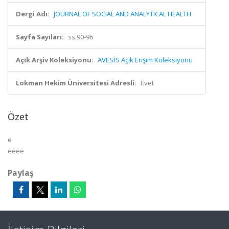
Dergi Adı:
JOURNAL OF SOCIAL AND ANALYTICAL HEALTH
Sayfa Sayıları:
ss.90-96
Açık Arşiv Koleksiyonu:
AVESİS Açık Erişim Koleksiyonu
Lokman Hekim Üniversitesi Adresli:
Evet
Özet
e
eeee
Paylaş