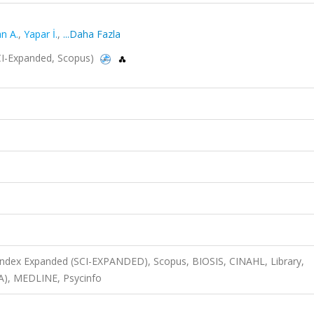
n A.
,
Yapar İ.
,
...Daha Fazla
(SCI-Expanded, Scopus)
 Index Expanded (SCI-EXPANDED), Scopus, BIOSIS, CINAHL, Library,
TA), MEDLINE, Psycinfo