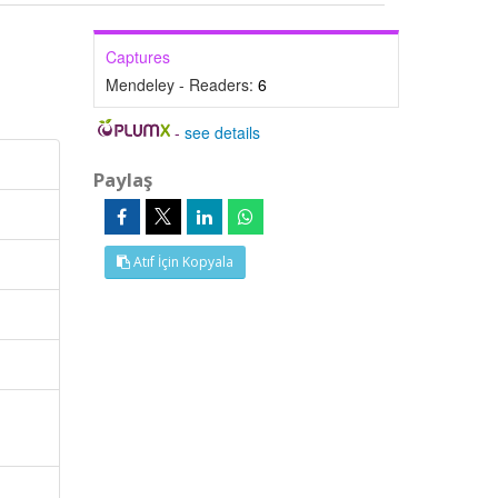
Captures
Mendeley - Readers:
6
-
see details
Paylaş
Atıf İçin Kopyala