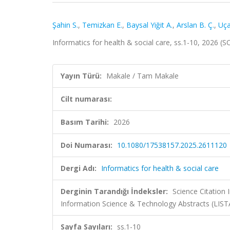
Şahin S.
,
Temizkan E.
,
Baysal Yiğit A.
,
Arslan B. Ç.
,
Uça
Informatics for health & social care, ss.1-10, 2026 
Yayın Türü:
Makale / Tam Makale
Cilt numarası:
Basım Tarihi:
2026
Doi Numarası:
10.1080/17538157.2025.2611120
Dergi Adı:
Informatics for health & social care
Derginin Tarandığı İndeksler:
Science Citation
Information Science & Technology Abstracts (LIS
Sayfa Sayıları:
ss.1-10