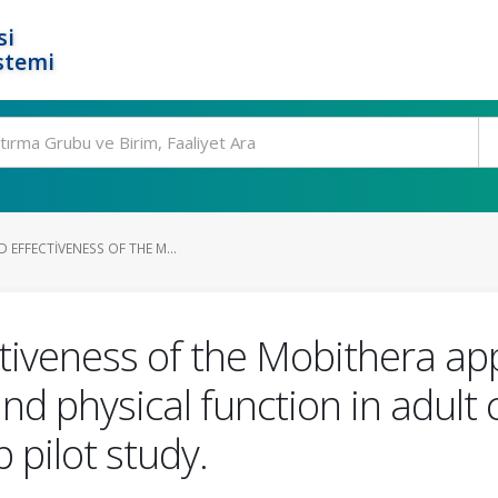
si
stemi
 EFFECTIVENESS OF THE M...
ctiveness of the Mobithera ap
nd physical function in adult 
 pilot study.