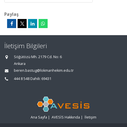
Paylaş
İletişim Bilgileri
Söğütözü Mh. 2179 Cd. No: 6
Ankara
beren.bastug@lokmanhekim.edu.tr
444 8 548 Dahili: 69431
Ana Sayfa
|
AVESİS Hakkında
|
İletişim