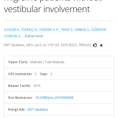
vestibular involvement
ÖZGÜR A.
,
TÜFEKÇİ A.
,
YİĞİDER A. P.
,
TERZİ S.
,
KIRBAŞ S.
,
ÖZERGİN
COŞKUN Z.
,
...Daha Fazla
ENT Updates, cilt.5, sa.3, ss.119-123, 2015 (ESCI, TRDizin)
Yayın Türü:
Makale / Tam Makale
Cilt numarası:
5
Sayı:
3
Basım Tarihi:
2015
Doi Numarası:
10.2399/jmu.2015003009
Dergi Adı:
ENT Updates