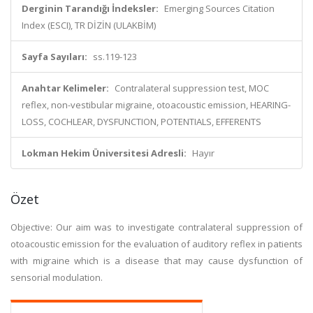
Derginin Tarandığı İndeksler:
Emerging Sources Citation
Index (ESCI), TR DİZİN (ULAKBİM)
Sayfa Sayıları:
ss.119-123
Anahtar Kelimeler:
Contralateral suppression test, MOC
reflex, non-vestibular migraine, otoacoustic emission, HEARING-
LOSS, COCHLEAR, DYSFUNCTION, POTENTIALS, EFFERENTS
Lokman Hekim Üniversitesi Adresli:
Hayır
Özet
Objective: Our aim was to investigate contralateral suppression of
otoacoustic emission for the evaluation of auditory reflex in patients
with migraine which is a disease that may cause dysfunction of
sensorial modulation.