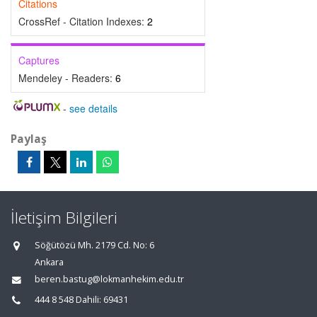
Citations
CrossRef - Citation Indexes:
2
Captures
Mendeley - Readers:
6
-
see details
Paylaş
İletişim Bilgileri
Söğütözü Mh. 2179 Cd. No: 6
Ankara
beren.bastug@lokmanhekim.edu.tr
444 8 548 Dahili: 69431